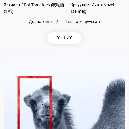
I Eat Tomatoes (我吃西
AzureNovel
Зохиолч:
Орчуулагч:
红柿)
Tselmeg
Долоо хоногт / 1
Гарч дууссан
Төлөв:
УНШИХ