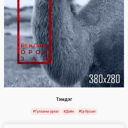
Тэмдэг
#Тулааны урлаг
#Дайн
#Ер бусын