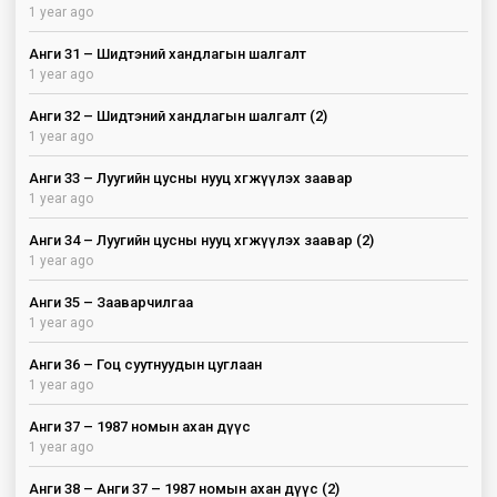
1 year ago
Анги 31 – Шидтэний хандлагын шалгалт
1 year ago
Анги 32 – Шидтэний хандлагын шалгалт (2)
1 year ago
Анги 33 – Луугийн цусны нууц хөгжүүлэх заавар
1 year ago
Анги 34 – Луугийн цусны нууц хөгжүүлэх заавар (2)
1 year ago
Анги 35 – Зааварчилгаа
1 year ago
Анги 36 – Гоц суутнуудын цуглаан
1 year ago
Анги 37 – 1987 номын ахан дүүс
1 year ago
Анги 38 – Анги 37 – 1987 номын ахан дүүс (2)