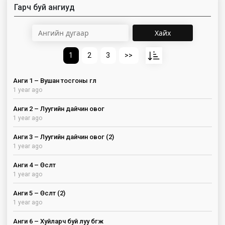
Гарч буй ангиуд
Хайх
1
2
3
>>
Анги 1 – Вушан тосгоны өглөө
1 year ago
Анги 2 – Луугийн дайчин овог
1 year ago
Анги 3 – Луугийн дайчин овог (2)
1 year ago
Анги 4 – Өсөлт
1 year ago
Анги 5 – Өсөлт (2)
1 year ago
Анги 6 – Хуйларч буй луу бөгж