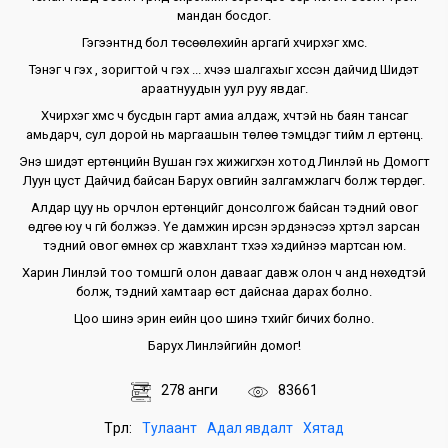
мандан босдог.
Гэгээнтнүүд бол төсөөлөхийн аргагүй хүчирхэг хүмүүс.
Тэнэг ч гэх үү, зоригтой ч гэх үү... хүчээ шалгахыг хүссэн дайчид Шидэт
араатнуудын уул руу явдаг.
Хүчирхэг хүмүүс ч бусдын гарт амиа алдаж, хүчтэй нь баян тансаг
амьдарч, сул дорой нь маргаашын төлөө тэмцдэг тийм л ертөнц.
Энэ шидэт ертөнцийн Вушан гэх жижигхэн хотод Линлэй нь Домогт
Луун цуст Дайчид байсан Барух овгийн залгамжлагч болж төрдөг.
Алдар цуу нь орчлон ертөнцийг донсолгож байсан тэдний овог
өдгөө юу ч үгүй болжээ. Үе дамжин ирсэн эрдэнэсээ хүртэл зарсан
тэдний овог өмнөх сүр жавхлант түүхээ хэдийнээ мартсан юм.
Харин Линлэй тоо томшгүй олон давааг давж олон ч анд нөхөдтэй
болж, тэдний хамтаар өст дайснаа дарах болно.
Цоо шинэ эрин үеийн цоо шинэ түүхийг бичих болно.
Барух Линлэйгийн домог!
278 анги
83661
Төрөл:
Тулаант
Адал явдалт
Хятад