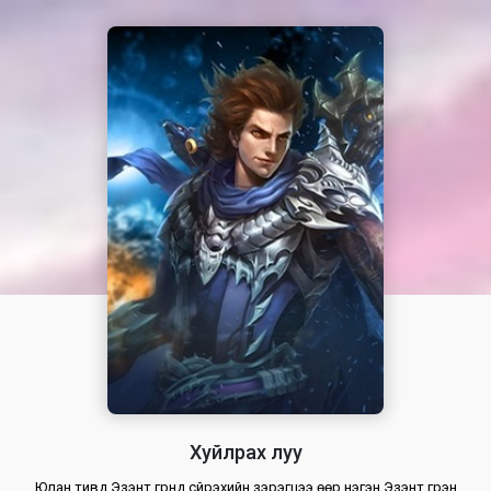
Хуйлрах луу
Юүлан тивд Эзэнт гүрнүүд сүйрэхийн зэрэгцээ өөр нэгэн Эзэнт гүрэн